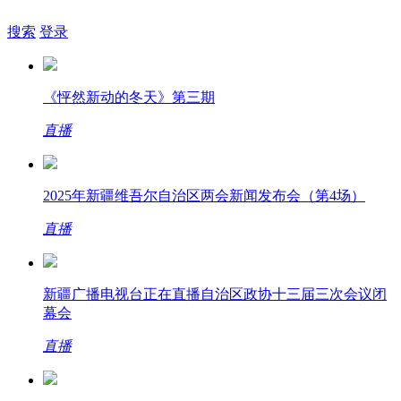
搜索
登录
《怦然新动的冬天》第三期
直播
2025年新疆维吾尔自治区两会新闻发布会（第4场）
直播
新疆广播电视台正在直播自治区政协十三届三次会议闭
幕会
直播