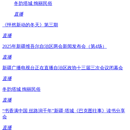
冬韵塔城 绚丽民俗
直播
《怦然新动的冬天》第三期
直播
2025年新疆维吾尔自治区两会新闻发布会（第4场）
直播
新疆广播电视台正在直播自治区政协十三届三次会议闭幕会
直播
冬韵塔城 绚丽民俗
直播
“书香满中国 丝路润千年”新疆·塔城《巴克图往事》读书分享
会
直播